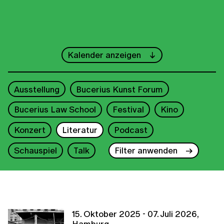
←
Juli
→
Kalender anzeigen
1
2
3
4
5
Ausstellung
Bucerius Kunst Forum
6
7
8
9
10
11
12
Bucerius Law School
Festival
Kino
13
14
15
16
17
18
19
Konzert
Literatur
Podcast
20
21
22
23
24
25
26
Schauspiel
Talk
Filter anwenden
27
28
29
30
31
2026
15. Oktober 2025 - 07. Juli 2026,
Hamburg