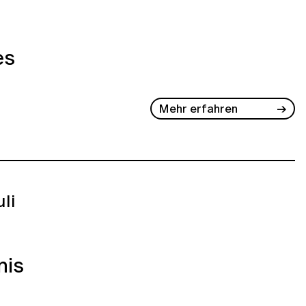
es
Mehr erfahren
uli
nis