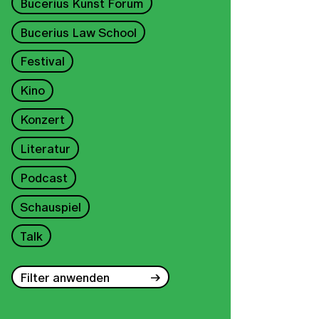
Bucerius Kunst Forum
Bucerius Law School
Festival
Kino
Konzert
Literatur
Podcast
Schauspiel
Talk
Filter anwenden