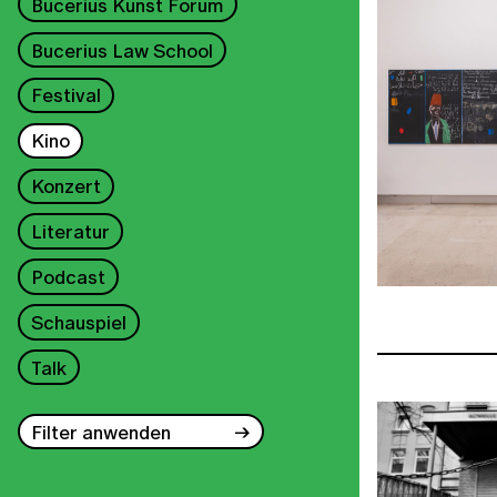
Bucerius Kunst Forum
Bucerius Law School
Festival
Kino
Konzert
Literatur
Podcast
Schauspiel
Talk
Filter anwenden