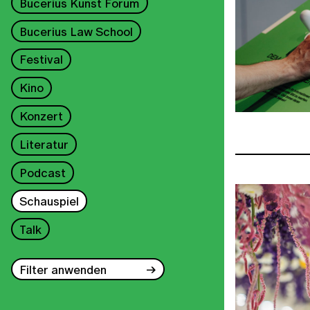
Bucerius Kunst Forum
Bucerius Law School
Festival
Kino
Konzert
Literatur
Podcast
Schauspiel
Talk
Filter anwenden