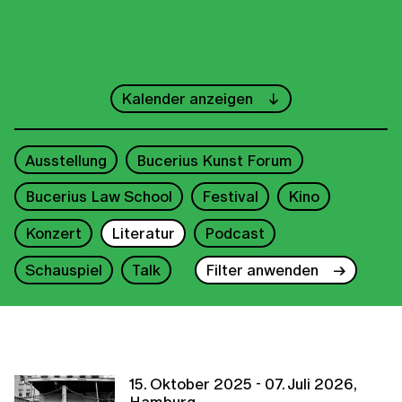
←
Juni
→
Kalender anzeigen
1
2
3
4
5
6
7
Ausstellung
Bucerius Kunst Forum
8
9
10
11
12
13
14
Bucerius Law School
Festival
Kino
15
16
17
18
19
20
21
Konzert
Literatur
Podcast
22
23
24
25
26
27
28
Schauspiel
Talk
Filter anwenden
29
30
2026
15. Oktober 2025 - 07. Juli 2026,
Hamburg