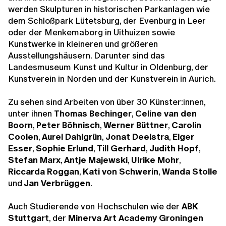
werden Skulpturen in historischen Parkanlagen wie
dem Schloßpark Lütetsburg, der Evenburg in Leer
oder der Menkemaborg in Uithuizen sowie
Kunstwerke in kleineren und größeren
Ausstellungshäusern. Darunter sind das
Landesmuseum Kunst und Kultur in Oldenburg, der
Kunstverein in Norden und der Kunstverein in Aurich.
Zu sehen sind Arbeiten von über 30 Künster:innen,
unter ihnen
Thomas Bechinger
,
Celine van den
Boorn
,
Peter Böhnisch
,
Werner Büttner
,
Carolin
Coolen
,
Aurel Dahlgrün
,
Jonat Deelstra
,
Elger
Esser
,
Sophie Erlund
,
Till Gerhard
,
Judith Hopf
,
Stefan Marx
,
Antje Majewski
,
Ulrike Mohr
,
Riccarda Roggan
,
Kati von Schwerin
,
Wanda Stolle
und
Jan Verbrüggen
.
Auch Studierende von Hochschulen wie der
ABK
Stuttgart
, der
Minerva Art Academy Groningen