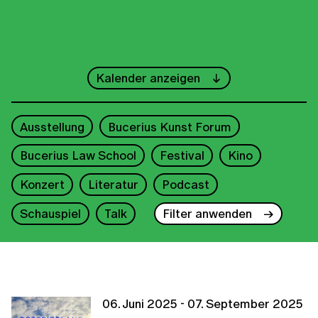
←
August
→
Kalender anzeigen
1
2
3
Ausstellung
Bucerius Kunst Forum
4
5
6
7
8
9
10
Bucerius Law School
Festival
Kino
11
12
13
14
15
16
17
Konzert
Literatur
Podcast
18
19
20
21
22
23
24
Schauspiel
Talk
Filter anwenden
25
26
27
28
29
30
31
2025
06. Juni 2025 - 07. September 2025