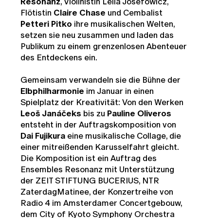
Resonanz
, Violinistin
Leila Josefowicz
,
Flötistin
Claire Chase
und Cembalist
Petteri Pitko
ihre musikalischen Welten,
setzen sie neu zusammen und laden das
Publikum zu einem grenzenlosen Abenteuer
des Entdeckens ein.
Gemeinsam verwandeln sie die Bühne der
Elbphilharmonie
im Januar in einen
Spielplatz der Kreativität: Von den Werken
Leoš Janáčeks
bis zu
Pauline Oliveros
entsteht in der Auftragskomposition von
Dai
Fujikura
eine musikalische Collage, die
einer mitreißenden Karusselfahrt gleicht.
Die Komposition ist ein Auftrag des
Ensembles Resonanz mit Unterstützung
der ZEIT STIFTUNG BUCERIUS, NTR
ZaterdagMatinee, der Konzertreihe von
Radio 4 im Amsterdamer Concertgebouw,
dem City of Kyoto Symphony Orchestra