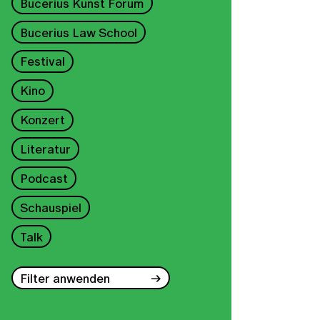
Bucerius Kunst Forum
Bucerius Law School
Festival
Kino
Konzert
Literatur
Podcast
Schauspiel
Talk
Filter anwenden