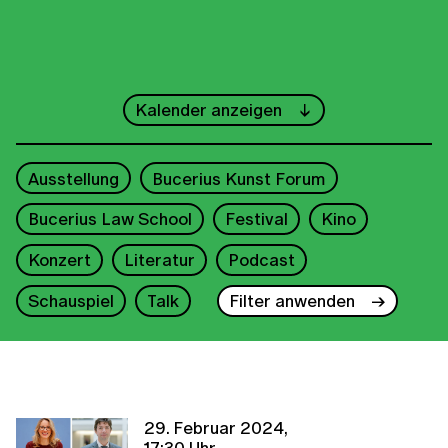
←
August
→
Kalender anzeigen
1
2
Ausstellung
Bucerius Kunst Forum
3
4
5
6
7
8
9
Bucerius Law School
Festival
Kino
10
11
12
13
14
15
16
Konzert
Literatur
Podcast
17
18
19
20
21
22
23
Schauspiel
Talk
Filter anwenden
24
25
26
27
28
29
30
31
29. Februar 2024,
2026
17:30 Uhr