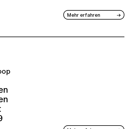
Mehr erfahren
oop
ren
en
t
9