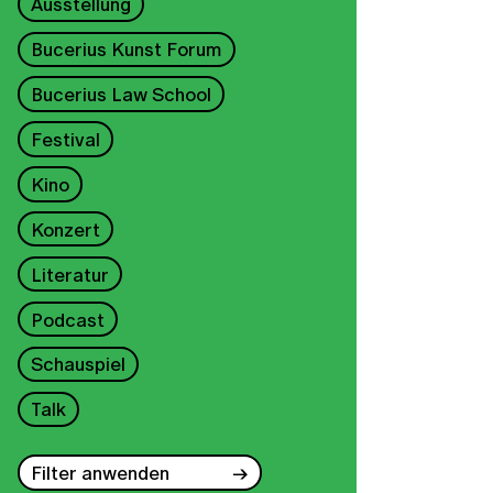
Ausstellung
Bucerius Kunst Forum
Bucerius Law School
Festival
Kino
Konzert
Literatur
Podcast
Schauspiel
Talk
Filter anwenden