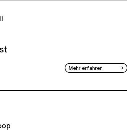
li
st
Mehr erfahren
oop