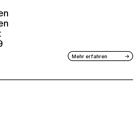
ren
en
t
9
Mehr erfahren