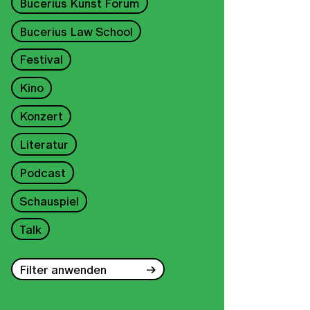
Bucerius Kunst Forum
Bucerius Law School
Festival
Kino
Konzert
Literatur
Podcast
Schauspiel
Talk
Filter anwenden