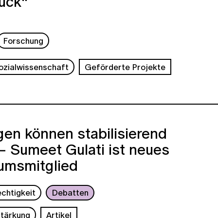
uck“
Forschung
ozialwissenschaft
Geförderte Projekte
gen können stabilisierend
– Sumeet Gulati ist neues
iumsmitglied
chtigkeit
Debatten
tärkung
Artikel