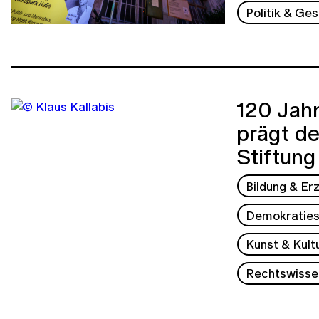
Politik & Ges
120 Jahr
prägt de
Stiftung
Bildung & Er
Demokraties
Kunst & Kult
Rechtswisse