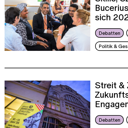
Buceriu
sich 20
Debatten
Politik & Ges
Streit &
Zukunfts
Engagem
Debatten