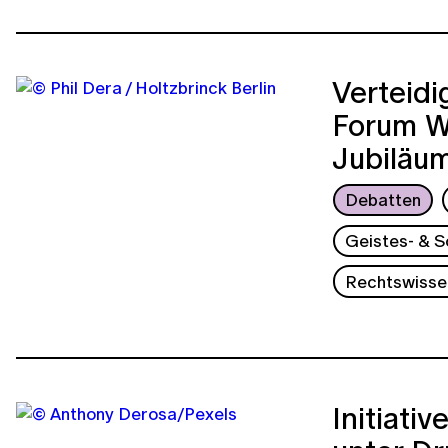
Verteidi
Forum Wi
Jubiläum
Debatten
Geistes- & S
Rechtswisse
Initiati