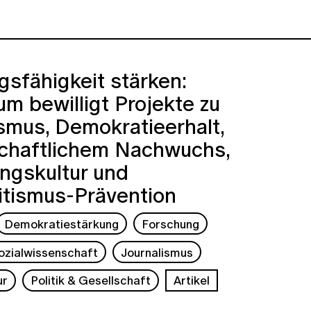
sfähigkeit stärken:
um bewilligt Projekte zu
smus, Demokratieerhalt,
chaftlichem Nachwuchs,
ngskultur und
itismus-Prävention
Demokratiestärkung
Forschung
ozialwissenschaft
Journalismus
ur
Politik & Gesellschaft
Artikel