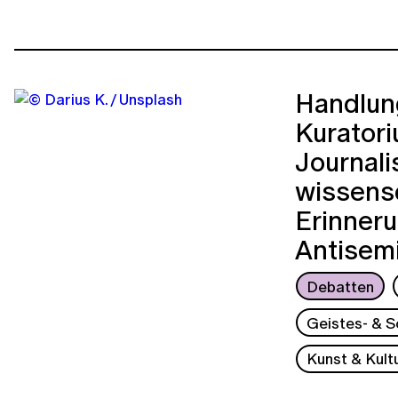
Handlung
Kuratori
Journali
wissens
Erinneru
Antisem
Debatten
Geistes- & S
Kunst & Kult