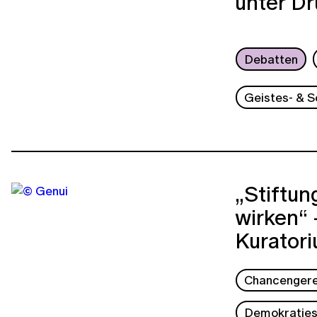
unter Dr
Debatten
Geistes- & S
„Stiftun
wirken“ 
Kurator
Chancengere
Demokraties