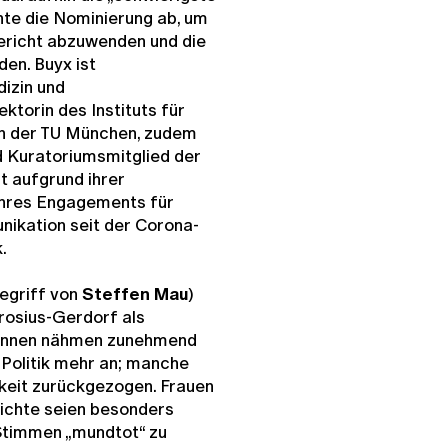
nte die Nominierung ab, um
richt abzuwenden und die
den. Buyx ist
dizin und
torin des Instituts für
an der TU München, zudem
d Kuratoriumsmitglied der
 aufgrund ihrer
ihres Engagements für
ikation seit der Corona-
.
Begriff von
Steffen Mau
)
rosius-Gerdorf als
r:innen nähmen zunehmend
Politik mehr an; manche
hkeit zurückgezogen. Frauen
ichte seien besonders
 Stimmen „mundtot“ zu