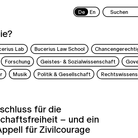
De
En
ie?
cerius Lab
Bucerius Law School
Chancengerechti
Forschung
Geistes- & Sozialwissenschaft
Gove
r
Musik
Politik & Gesellschaft
Rechtswissens
schluss für die
haftsfreiheit – und ein
Appell für Zivilcourage