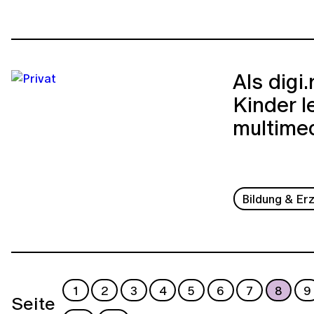
Als digi
Kinder l
multime
Bildung & Er
1
2
3
4
5
6
7
8
9
Seite