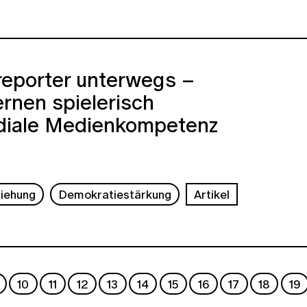
.reporter unterwegs –
ernen spielerisch
diale Medienkompetenz
ziehung
Demokratiestärkung
Artikel
10
11
12
13
14
15
16
17
18
19