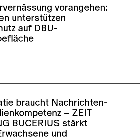
rvernässung vorangehen:
en unterstützen
hutz auf DBU-
befläche
tie braucht Nachrichten-
ienkompetenz – ZEIT
G BUCERIUS stärkt
 Erwachsene und