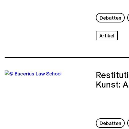
Debatten
Artikel
Restitut
Kunst: A
Debatten