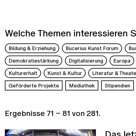
Welche Themen interessieren S
Bildung & Erziehung
Bucerius Kunst Forum
Bu
Demokratiestärkung
Digitalisierung
Europa
Kulturerhalt
Kunst & Kultur
Literatur & Theate
Geförderte Projekte
Mediathek
Stipendien
Ergebnisse
71
–
81
von
281
.
„Das let