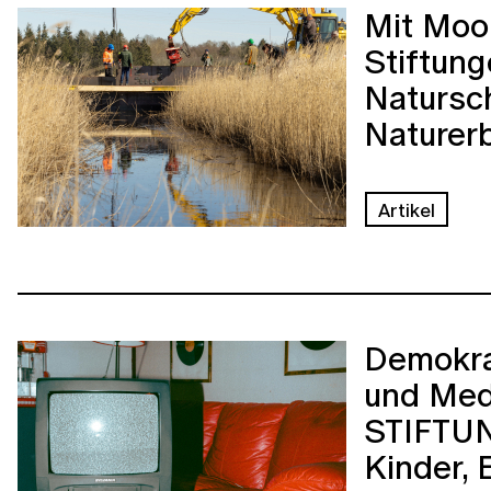
Mit Moo
Stiftung
Natursc
Naturer
Artikel
Demokra
und Med
STIFTUN
Kinder,