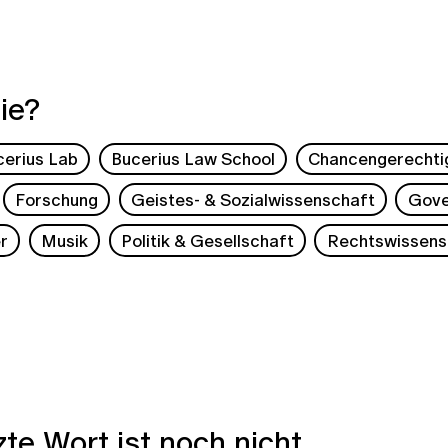
ie?
cerius Lab
Bucerius Law School
Chancengerechti
Forschung
Geistes- & Sozialwissenschaft
Gove
r
Musik
Politik & Gesellschaft
Rechtswissens
zte Wort ist noch nicht