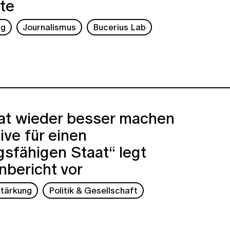
te
ng
Journalismus
Bucerius Lab
at wieder besser machen
tive für einen
sfähigen Staat“ legt
nbericht vor
tärkung
Politik & Gesellschaft