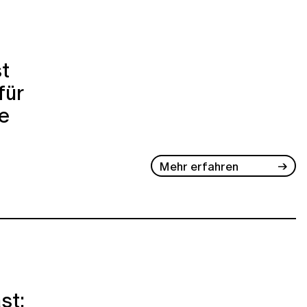
t
für
e
Mehr erfahren
st: