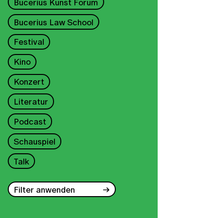
Bucerius Kunst Forum
Bucerius Law School
Festival
Kino
Konzert
Literatur
Podcast
Schauspiel
Talk
Filter anwenden