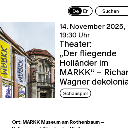
De
En
14. November 2025,
19:30 Uhr
Theater:
„Der fliegende
Holländer im
MARKK“ – Richa
Wagner dekolonia
Schauspiel
Ort: MARKK Museum am Rothenbaum –