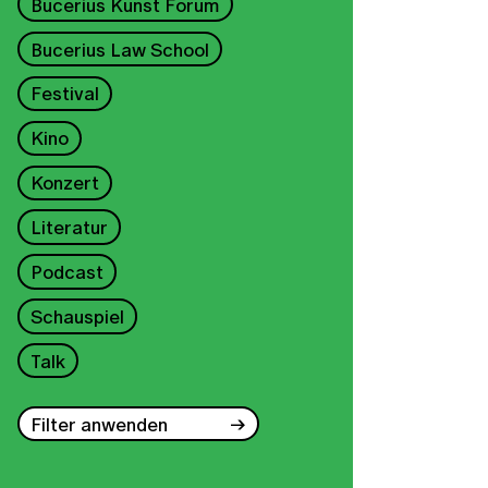
Bucerius Kunst Forum
Bucerius Law School
Festival
Kino
Konzert
Literatur
Podcast
Schauspiel
Talk
Filter anwenden