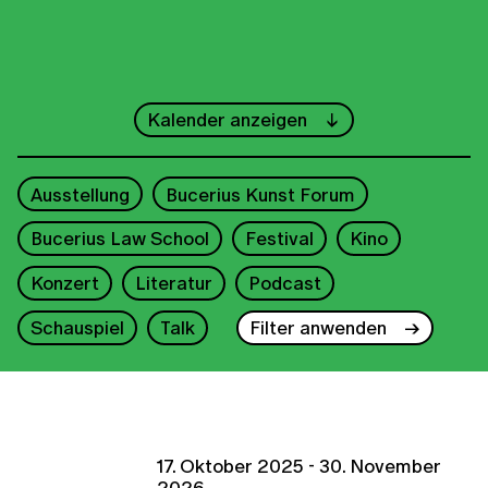
←
Juni
→
Kalender anzeigen
1
2
3
4
5
6
7
Ausstellung
Bucerius Kunst Forum
8
9
10
11
12
13
14
Bucerius Law School
Festival
Kino
15
16
17
18
19
20
21
Konzert
Literatur
Podcast
22
23
24
25
26
27
28
Schauspiel
Talk
Filter anwenden
29
30
2026
17. Oktober 2025 - 30. November
2026