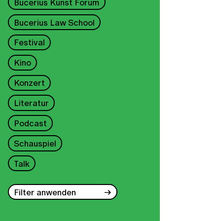
Bucerius Kunst Forum
Bucerius Law School
Festival
Kino
Konzert
Literatur
Podcast
Schauspiel
Talk
Filter anwenden