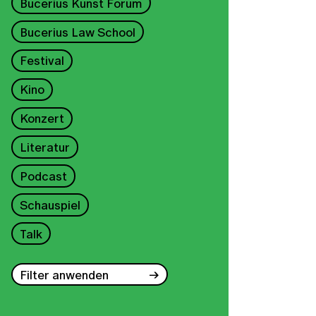
Bucerius Kunst Forum
Bucerius Law School
Festival
Kino
Konzert
Literatur
Podcast
Schauspiel
Talk
Filter anwenden