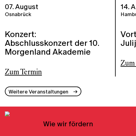
07. August
14. 
Osnabrück
Hamb
Konzert:
Vort
Abschlusskonzert der 10.
Jul
Morgenland Akademie
Zum 
Zum Termin
Weitere Veranstaltungen
Wie wir fördern