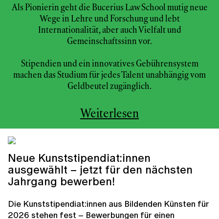
Als Pionierin geht die Bucerius Law School mutig neue
Wege in Lehre und Forschung und lebt
Internationalität, aber auch Vielfalt und
Gemeinschaftssinn vor.
Stipendien und ein innovatives Gebührensystem
machen das Studium für jedes Talent unabhängig vom
Geldbeutel zugänglich.
Weiterlesen
Neue Kunststipendiat:innen
ausgewählt – jetzt für den nächsten
Jahrgang bewerben!
Die Kunststipendiat:innen aus Bildenden Künsten für
2026 stehen fest – Bewerbungen für einen