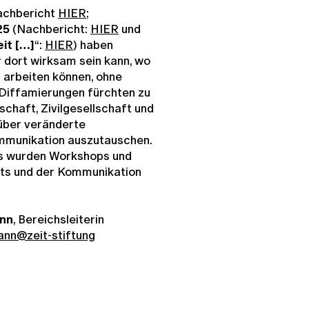
chbericht
HIER
;
25
(Nachbericht:
HIER
und
it […]
“:
HIER
) haben
r dort wirksam sein kann, wo
 arbeiten können, ohne
 Diffamierungen fürchten zu
chaft, Zivilgesellschaft und
über veränderte
munikation auszutauschen.
s wurden Workshops und
ts und der Kommunikation
ann
, Bereichsleiterin
nn@zeit-stiftung