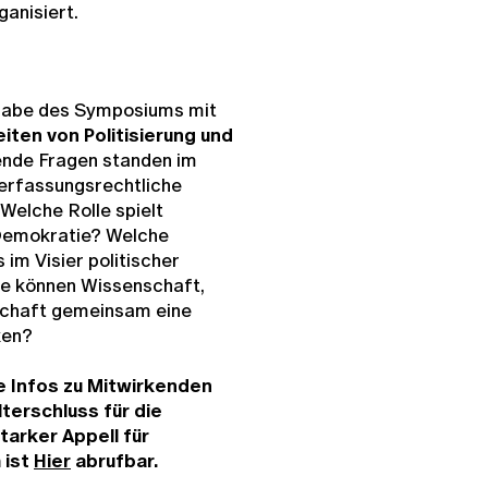
anisiert.
sgabe des Symposiums mit
iten von Politisierung und
ende Fragen standen im
verfassungsrechtliche
Welche Rolle spielt
 Demokratie? Welche
im Visier politischer
ie können Wissenschaft,
lschaft gemeinsam eine
ken?
lle Infos zu Mitwirkenden
lterschluss für die
tarker Appell für
 ist
Hier
abrufbar.