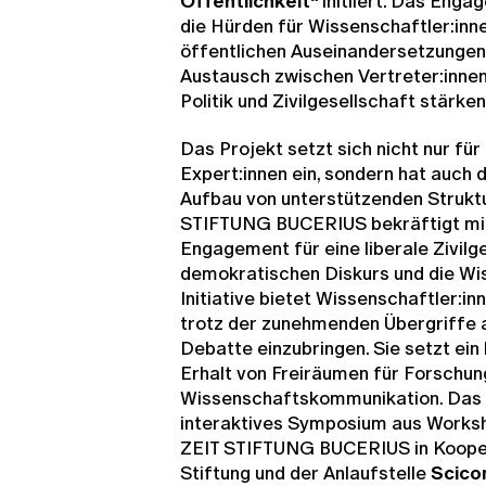
Öffentlichkeit“
initiiert. Das Enga
die Hürden für Wissenschaftler:inne
öffentlichen Auseinandersetzungen 
Austausch zwischen Vertreter:inne
Politik und Zivilgesellschaft stärken
Das Projekt setzt sich nicht nur für
Expert:innen ein, sondern hat auch d
Aufbau von unterstützenden Struktu
STIFTUNG BUCERIUS bekräftigt mit
Engagement für eine liberale Zivilg
demokratischen Diskurs und die Wis
Initiative bietet Wissenschaftler:in
trotz der zunehmenden Übergriffe ak
Debatte einzubringen. Sie setzt ein
Erhalt von Freiräumen für Forschun
Wissenschaftskommunikation. Das H
interaktives Symposium aus Worksho
ZEIT STIFTUNG BUCERIUS in Kooper
Stiftung und der Anlaufstelle
Scico