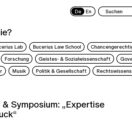
De
En
ie?
cerius Lab
Bucerius Law School
Chancengerechti
Forschung
Geistes- & Sozialwissenschaft
Gove
r
Musik
Politik & Gesellschaft
Rechtswissens
ve & Symposium: „Expertise
uck“