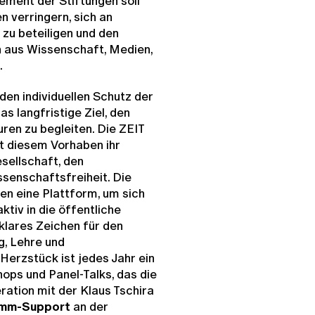
gement der Stiftungen soll
n verringern, sich an
zu beteiligen und den
n aus Wissenschaft, Medien,
.
 den individuellen Schutz der
as langfristige Ziel, den
ren zu begleiten. Die ZEIT
 diesem Vorhaben ihr
esellschaft, den
senschaftsfreiheit. Die
nen eine Plattform, um sich
tiv in die öffentliche
 klares Zeichen für den
g, Lehre und
erzstück ist jedes Jahr ein
ps und Panel-Talks, das die
ation mit der
Klaus Tschira
mm-Support
an der