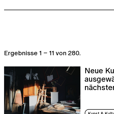
Ergebnisse
1
–
11
von
280
.
Neue Ku
ausgewäh
nächste
Kunst & Kult