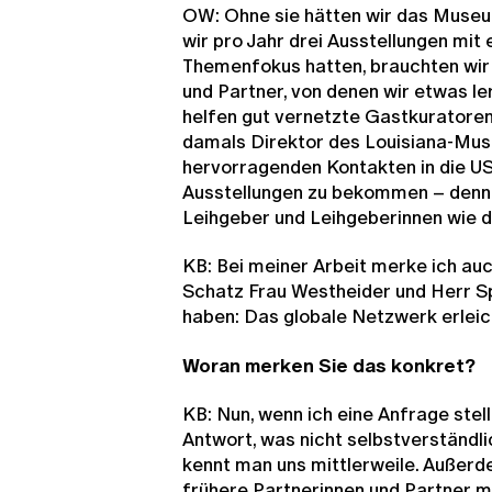
OW: Ohne sie hätten wir das Museum
wir pro Jahr drei Ausstellungen mit 
Themenfokus hatten, brauchten wir
und Partner, von denen wir etwas le
helfen gut vernetzte Gastkuratoren
damals Direktor des Louisiana-Mu
hervorragenden Kontakten in die U
Ausstellungen zu bekommen – denn 
Leihgeber und Leihgeberinnen wie 
KB: Bei meiner Arbeit merke ich au
Schatz Frau Westheider und Herr Sp
haben: Das globale Netzwerk erleic
Woran merken Sie das konkret?
KB: Nun, wenn ich eine Anfrage stel
Antwort, was nicht selbstverständlic
kennt man uns mittlerweile. Auße
frühere Partnerinnen und Partner mi