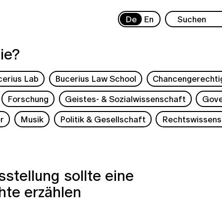
De
En
ie?
cerius Lab
Bucerius Law School
Chancengerechti
Forschung
Geistes- & Sozialwissenschaft
Gove
r
Musik
Politik & Gesellschaft
Rechtswissens
stellung sollte eine
hte erzählen