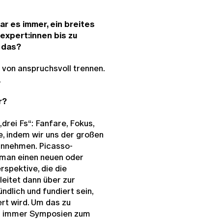
r es immer, ein breites
expert:innen bis zu
t das?
 von anspruchsvoll trennen.
.
r?
drei Fs“: Fanfare, Fokus,
e, indem wir uns der großen
annehmen. Picasso-
man einen neuen oder
rspektive, die die
eitet dann über zur
dlich und fundiert sein,
ert wird. Um das zu
um immer Symposien zum