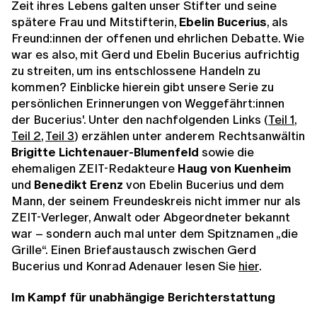
Zeit ihres Lebens galten unser Stifter und seine
spätere Frau und Mitstifterin,
Ebelin Bucerius
, als
Freund:innen der offenen und ehrlichen Debatte. Wie
war es also, mit Gerd und Ebelin Bucerius aufrichtig
zu streiten, um ins entschlossene Handeln zu
kommen? Einblicke hierein gibt unsere Serie zu
persönlichen Erinnerungen von Weggefährt:innen
der Bucerius'. Unter den nachfolgenden Links (
Teil 1
,
Teil 2
,
Teil 3
) erzählen unter anderem Rechtsanwältin
Brigitte Lichtenauer-Blumenfeld
sowie die
ehemaligen ZEIT-Redakteure
Haug von Kuenheim
und
Benedikt Erenz
von Ebelin Bucerius und dem
Mann, der seinem Freundeskreis nicht immer nur als
ZEIT-Verleger, Anwalt oder Abgeordneter bekannt
war – sondern auch mal unter dem Spitznamen „die
Grille“. Einen Briefaustausch zwischen Gerd
Bucerius und Konrad Adenauer lesen Sie
hier
.
Im Kampf für unabhängige Berichterstattung