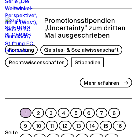
Promotionsstipendien
„Uncertainty“ zum dritten
Mal ausgeschrieben
Forschung
Geistes- & Sozialwissenschaft
Rechtswissenschaften
Stipendien
Mehr erfahren
1
2
3
4
5
6
7
8
9
10
11
12
13
14
15
16
Seite