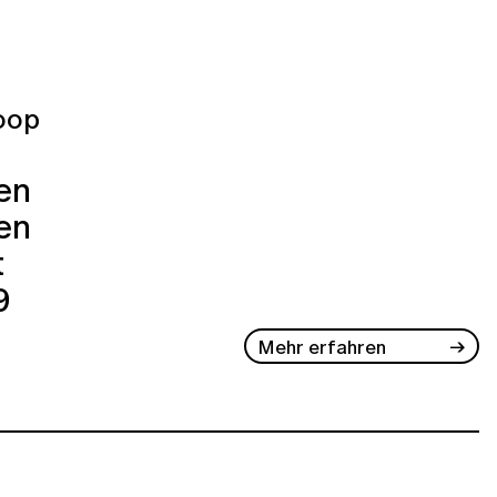
oop
ren
en
t
9
Mehr erfahren