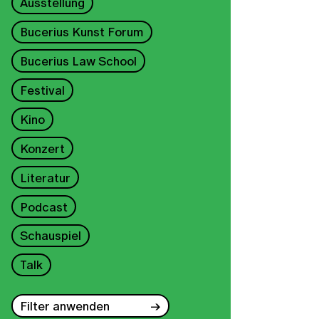
Ausstellung
Bucerius Kunst Forum
Bucerius Law School
Festival
Kino
Konzert
Literatur
Podcast
Schauspiel
Talk
Filter anwenden