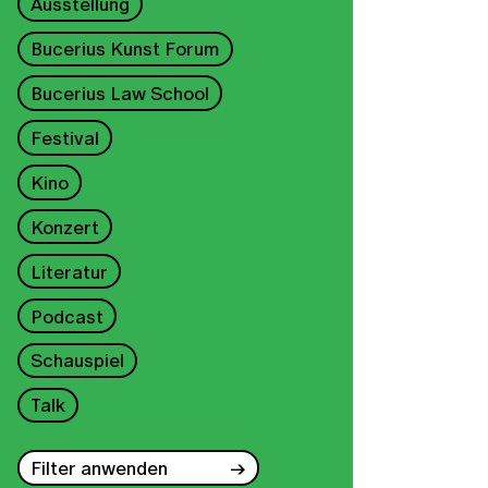
Ausstellung
Bucerius Kunst Forum
Bucerius Law School
Festival
Kino
Konzert
Literatur
Podcast
Schauspiel
Talk
Filter anwenden