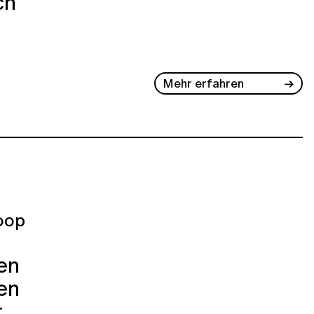
ch
Mehr erfahren
oop
ren
en
t