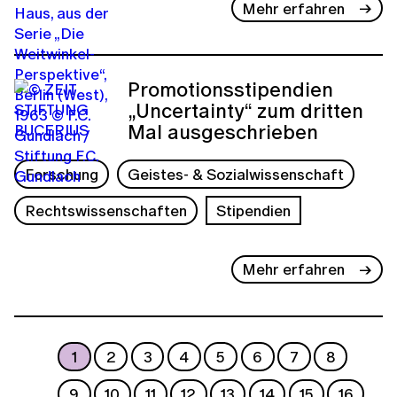
Mehr erfahren
Promotionsstipendien
„Uncertainty“ zum dritten
Mal ausgeschrieben
Forschung
Geistes- & Sozialwissenschaft
Rechtswissenschaften
Stipendien
Mehr erfahren
1
2
3
4
5
6
7
8
9
10
11
12
13
14
15
16