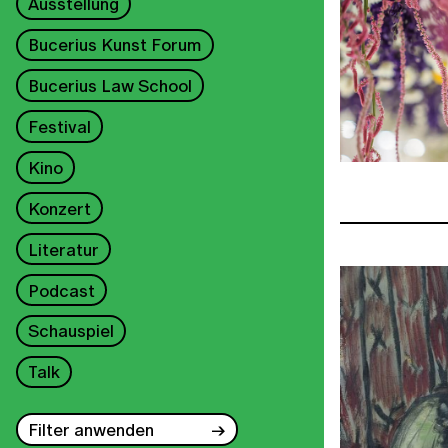
Ausstellung
Bucerius Kunst Forum
Bucerius Law School
Festival
Kino
Konzert
Literatur
Podcast
Schauspiel
Talk
Filter anwenden