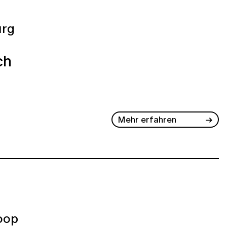
rg
ch
Mehr erfahren
oop