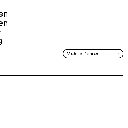
ren
en
t
9
Mehr erfahren