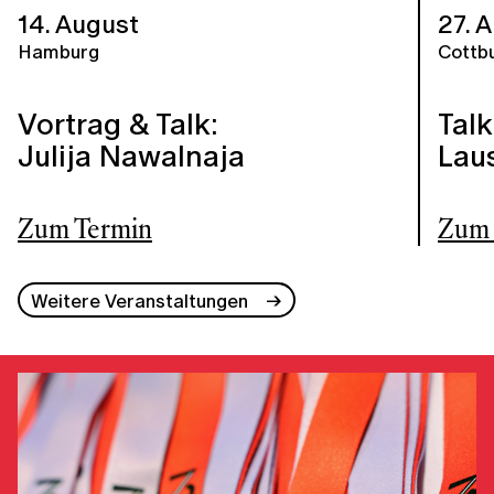
14. August
27. 
Hamburg
Cottb
Vortrag & Talk:
Talk
Julija Nawalnaja
Lau
Zum Termin
Zum 
Weitere Veranstaltungen