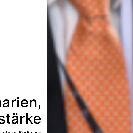
narien,
stärke
mburg, Berlin und