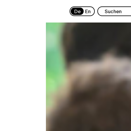
De
En