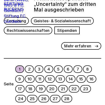
„Uncertainty“ zum dritten
Mal ausgeschrieben
Forschung
Geistes- & Sozialwissenschaft
Rechtswissenschaften
Stipendien
Mehr erfahren
1
2
3
4
5
6
7
8
9
10
11
12
13
14
15
16
Seite
17
18
19
20
21
22
23
24
25
26
27
28