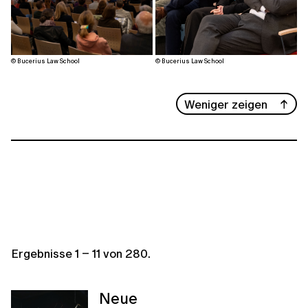
© Bucerius Law School
© Bucerius Law School
Weniger zeigen
Ergebnisse
1
–
11
von
280
.
Neue