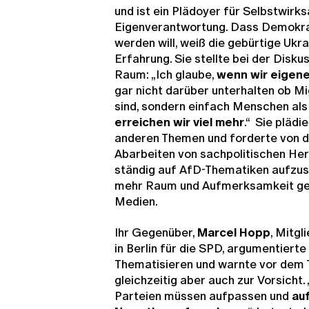
und ist ein Plädoyer für Selbstwirk
Eigenverantwortung. Dass Demokra
werden will, weiß die gebürtige Ukra
Erfahrung. Sie stellte bei der Disk
Raum: „Ich glaube,
wenn wir eigen
gar nicht darüber unterhalten ob M
sind, sondern einfach Menschen al
erreichen wir viel mehr
.“ Sie plädi
anderen Themen und forderte von de
Abarbeiten von sachpolitischen He
ständig auf AfD-Thematiken aufzus
mehr Raum und Aufmerksamkeit gebe
Medien.
Ihr Gegenüber,
Marcel Hopp
, Mitg
in Berlin für die SPD, argumentierte 
Thematisieren und warnte vor dem 
gleichzeitig aber auch zur Vorsicht
Parteien müssen aufpassen und
au