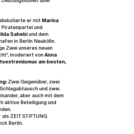
e Deutungshoheit über
diskutierte er mit
Marina
 Piratenpartei und
Gilda Sahebi
und dem
afen in Berlin Neukölln.
ge Zwei unseres neuen
ht“, moderiert von
Anna
tsextremismus am besten,
ng:
Zwei Gegenüber, zwei
 Schlagabtausch und zwei
reinander, aber auch mit dem
h aktive Beteiligung und
nden.
r als ZEIT STIFTUNG
ck Berlin.