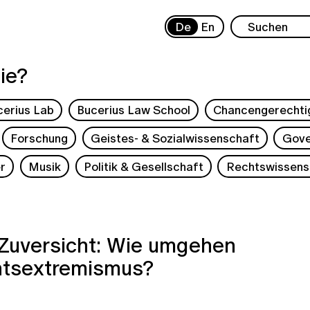
De
En
ie?
cerius Lab
Bucerius Law School
Chancengerechti
Forschung
Geistes- & Sozialwissenschaft
Gove
r
Musik
Politik & Gesellschaft
Rechtswissens
 Zuversicht: Wie umgehen
htsextremismus?