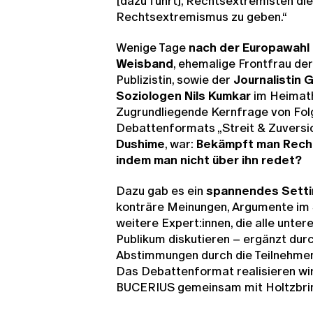
[dazu führt], Rechtsextremisten di
Rechtsextremismus zu geben.“
Wenige Tage
nach der Europawahl
Weisband
, ehemalige Frontfrau der
Publizistin, sowie der
Journalistin 
Soziologen Nils Kumkar
im Heimath
Zugrundliegende Kernfrage von Fol
Debattenformats „Streit & Zuversic
Dushime
, war:
Bekämpft man Rech
indem man nicht über ihn redet?
Dazu gab es ein
spannendes Setti
konträre Meinungen, Argumente im
weitere Expert:innen, die alle unte
Publikum diskutieren – ergänzt durc
Abstimmungen durch die Teilnehme
Das Debattenformat realisieren wi
BUCERIUS gemeinsam mit Holtzbrin