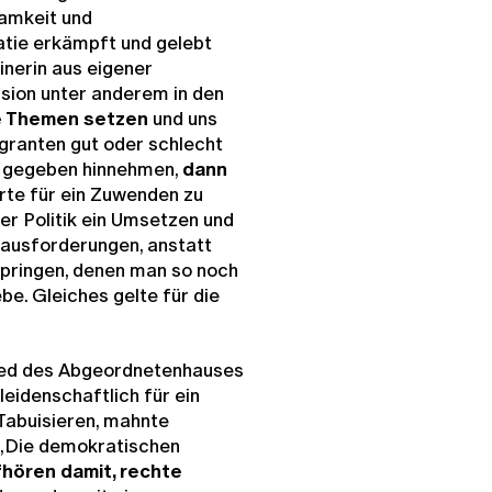
samkeit und
tie erkämpft und gelebt
inerin aus eigener
ussion unter anderem in den
e Themen setzen
und uns
igranten gut oder schlecht
s gegeben hinnehmen,
dann
erte für ein Zuwenden zu
r Politik ein Umsetzen und
rausforderungen, anstatt
pringen, denen man so noch
. Gleiches gelte für die
lied des Abgeordnetenhauses
leidenschaftlich für ein
Tabuisieren, mahnte
. „Die demokratischen
fhören damit, rechte