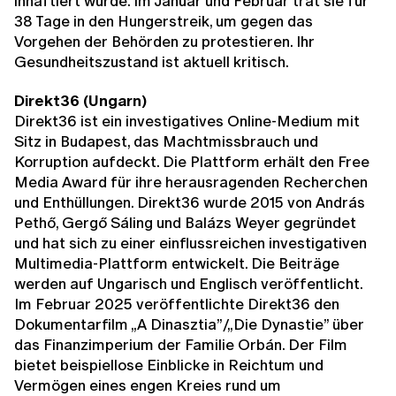
inhaftiert wurde. Im Januar und Februar trat sie für
38 Tage in den Hungerstreik, um gegen das
Vorgehen der Behörden zu protestieren. Ihr
Gesundheitszustand ist aktuell kritisch.
Direkt36 (Ungarn)
Direkt36 ist ein investigatives Online-Medium mit
Sitz in Budapest, das Machtmissbrauch und
Korruption aufdeckt. Die Plattform erhält den Free
Media Award für ihre herausragenden Recherchen
und Enthüllungen. Direkt36 wurde 2015 von András
Pethő, Gergő Sáling und Balázs Weyer gegründet
und hat sich zu einer einflussreichen investigativen
Multimedia-Plattform entwickelt. Die Beiträge
werden auf Ungarisch und Englisch veröffentlicht.
Im Februar 2025 veröffentlichte Direkt36 den
Dokumentarfilm „A Dinasztia”/„Die Dynastie” über
das Finanzimperium der Familie Orbán. Der Film
bietet beispiellose Einblicke in Reichtum und
Vermögen eines engen Kreies rund um