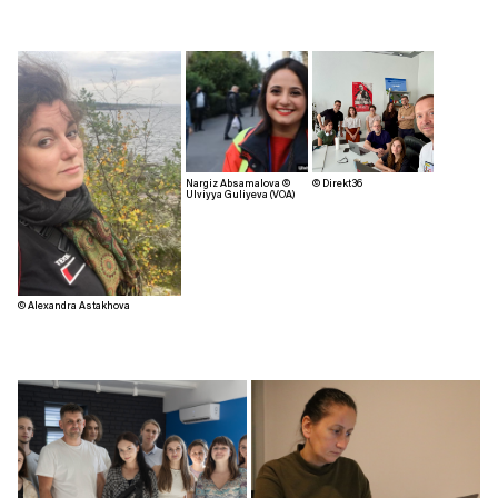
Nargiz Absamalova ©
© Direkt36
Ulviyya Guliyeva (VOA)
© Alexandra Astakhova