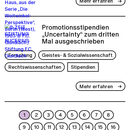
Mehr erfahren
Promotionsstipendien
„Uncertainty“ zum dritten
Mal ausgeschrieben
Forschung
Geistes- & Sozialwissenschaft
Rechtswissenschaften
Stipendien
Mehr erfahren
1
2
3
4
5
6
7
8
9
10
11
12
13
14
15
16