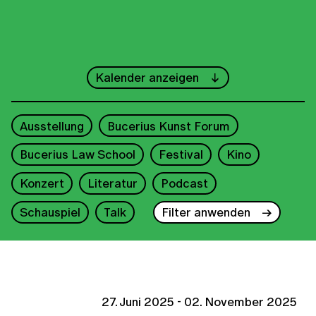
←
Juni
→
Kalender anzeigen
1
Ausstellung
Bucerius Kunst Forum
2
3
4
5
6
7
8
Bucerius Law School
Festival
Kino
9
10
11
12
13
14
15
Konzert
Literatur
Podcast
16
17
18
19
20
21
22
Schauspiel
Talk
Filter anwenden
23
24
25
26
27
28
29
30
27. Juni 2025 - 02. November 2025
2025