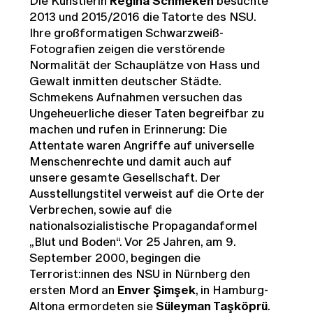
Die Künstlerin
Regina Schmeken
besuchte
2013 und 2015/2016 die Tatorte des NSU.
Ihre großformatigen Schwarzweiß-
Fotografien zeigen die verstörende
Normalität der Schauplätze von Hass und
Gewalt inmitten deutscher Städte.
Schmekens Aufnahmen versuchen das
Ungeheuerliche dieser Taten begreifbar zu
machen und rufen in Erinnerung: Die
Attentate waren Angriffe auf universelle
Menschenrechte und damit auch auf
unsere gesamte Gesellschaft. Der
Ausstellungstitel verweist auf die Orte der
Verbrechen, sowie auf die
nationalsozialistische Propagandaformel
„Blut und Boden“. Vor 25 Jahren, am 9.
September 2000, begingen die
Terrorist:innen des NSU in Nürnberg den
ersten Mord an
Enver Şimşek
, in Hamburg-
Altona ermordeten sie
Süleyman Taşköprü
.