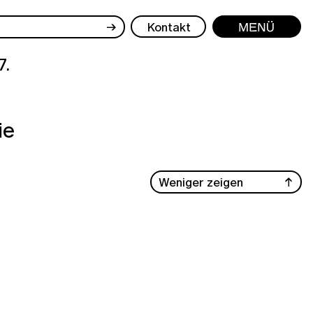
→
Kontakt
Menü
7.
ie
Weniger zeigen