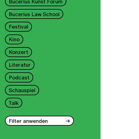
Bucerius Kunst Forum
Bucerius Law School
Festival
Kino
Konzert
Literatur
Podcast
Schauspiel
Talk
Filter anwenden