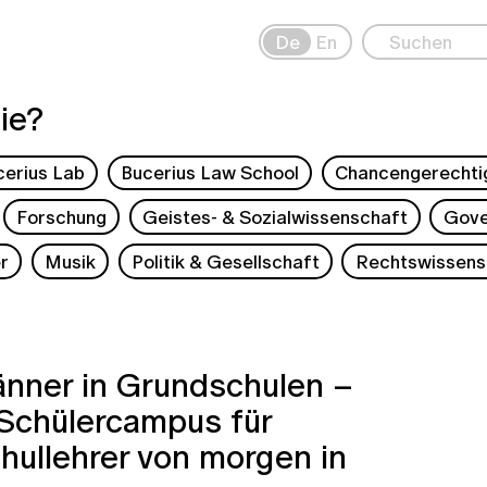
De
En
ie?
cerius Lab
Bucerius Law School
Chancengerechti
Forschung
Geistes- & Sozialwissenschaft
Gove
r
Musik
Politik & Gesellschaft
Rechtswissens
nner in Grundschulen –
 Schülercampus für
ullehrer von morgen in