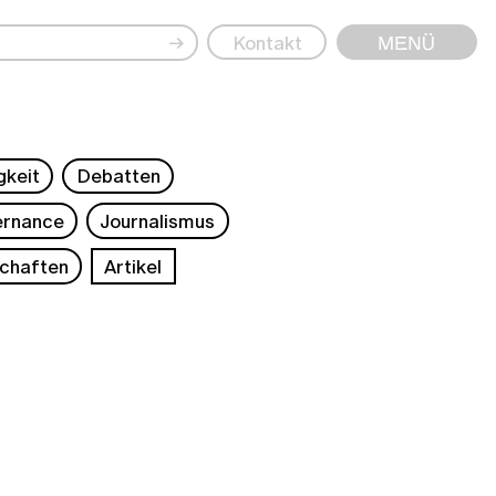
→
Kontakt
Menü
gkeit
Debatten
rnance
Journalismus
chaften
Artikel