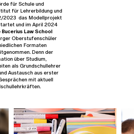
de für Schule und
itut für Lehrerbildung und
22/2023 das Modellprojekt
tartet und im April 2024
e
Bucerius Law School
urger Oberstufenschüler
hiedlichen Formaten
l mitgenommen. Denn der
ation über Studium,
iten als Grundschullehrer
 und Austausch aus erster
 Gesprächen mit aktuell
schullehrkräften.