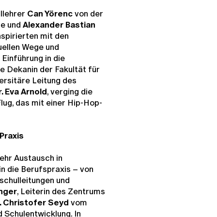
llehrer
Can Yörenc
von der
le und
Alexander Bastian
spirierten mit den
duellen Wege und
Einführung in die
e Dekanin der Fakultät für
ersitäre Leitung des
r. Eva Arnold
, verging die
lug, das mit einer Hip-Hop-
 Praxis
ehr Austausch in
in die Berufspraxis – von
schulleitungen und
nger
, Leiterin des Zentrums
. Christofer Seyd
vom
d Schulentwicklung. In