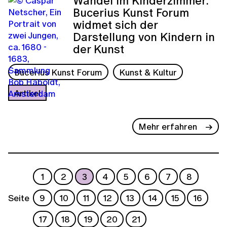
Wandel im Kinderzimmer:
Bucerius Kunst Forum
widmet sich der
Darstellung von Kindern in
der Kunst
Bucerius Kunst Forum
Kunst & Kultur
Artikel
Mehr erfahren
1
2
3
4
5
6
7
8
Seite
9
10
11
12
13
14
15
16
17
18
19
20
21